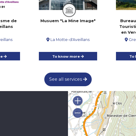
isme de
Musuem "La Mine Image"
Bureau
illans
Tourist
en Ver
Touri
eillans
La Motte-d'Aveillans
Gre
re
To know more
To
See all services