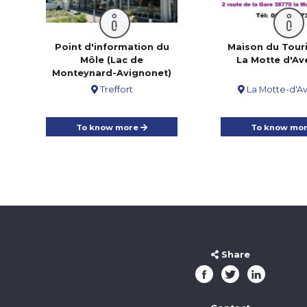
Point d'information du
Maison du Tour
Môle (Lac de
La Motte d'Ave
Monteynard-Avignonet)
Treffort
La Motte-d'Av
To know more
To know mo
Share