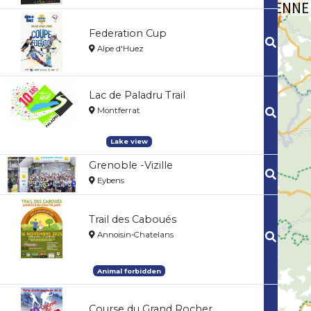
Federation Cup
Alpe d'Huez
Lac de Paladru Trail
Montferrat
Lake view
Grenoble -Vizille
Eybens
Trail des Caboués
Annoisin-Chatelans
Animal forbidden
Course du Grand Rocher