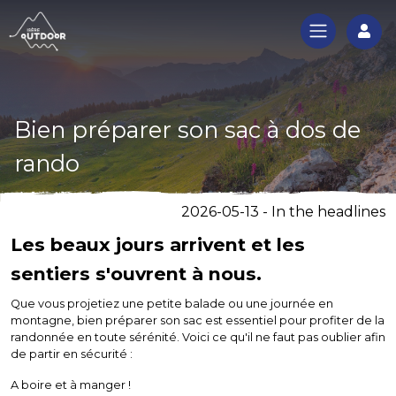
Log
Bien préparer son sac à dos de
rando
2026-05-13 - In the headlines
Les beaux jours arrivent et les
sentiers s'ouvrent à nous.
Que vous projetiez une petite balade ou une journée en
montagne, bien préparer son sac est essentiel pour profiter de la
randonnée en toute sérénité. Voici ce qu'il ne faut pas oublier afin
de partir en sécurité :
A boire et à manger !