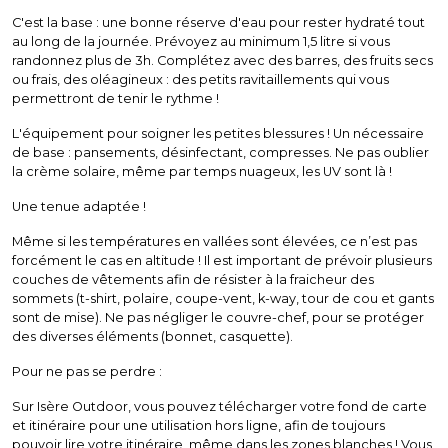
C'est la base : une bonne réserve d'eau pour rester hydraté tout
au long de la journée. Prévoyez au minimum 1,5 litre si vous
randonnez plus de 3h. Complétez avec des barres, des fruits secs
ou frais, des oléagineux : des petits ravitaillements qui vous
permettront de tenir le rythme !
L'équipement pour soigner les petites blessures ! Un nécessaire
de base : pansements, désinfectant, compresses. Ne pas oublier
la crème solaire, même par temps nuageux, les UV sont là !
Une tenue adaptée !
Même si les températures en vallées sont élevées, ce n’est pas
forcément le cas en altitude ! Il est important de prévoir plusieurs
couches de vêtements afin de résister à la fraicheur des
sommets (t-shirt, polaire, coupe-vent, k-way, tour de cou et gants
sont de mise). Ne pas négliger le couvre-chef, pour se protéger
des diverses éléments (bonnet, casquette).
Pour ne pas se perdre :
Sur Isère Outdoor, vous pouvez télécharger votre fond de carte
et itinéraire pour une utilisation hors ligne, afin de toujours
pouvoir lire votre itinéraire, même dans les zones blanches ! Vous