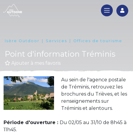
Log
Isère Outdoor
Services
Offices de tourisme
Point d'information Tréminis
Ajouter à mes favoris
Au sein de l'agence postale
de Tréminis, retrouvez les
brochures du Trièves, et les
renseignements sur
Tréminis et alentours.
Période d'ouverture :
Du 02/05 au 31/10 de 8h45 à
11h45.