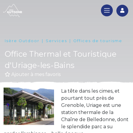
Log
Isère Outdoor
Services
Offices de tourisme
Office Thermal et Touristique
d'Uriage-les-Bains
Ajouter à mes favoris
La tête dans les cimes, et
pourtant tout près de
Grenoble, Uriage est une
station thermale de la
Chaîne de Belledonne, dont
le splendide parc a su