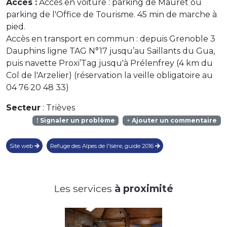
Accès :
Accès en voiture : parking de Mauret ou
parking de l'Office de Tourisme. 45 min de marche à
pied.
Accès en transport en commun : depuis Grenoble 3
Dauphins ligne TAG N°17 jusqu’au Saillants du Gua,
puis navette Proxi’Tag jusqu'à Prélenfrey (4 km du
Col de l'Arzelier) (réservation la veille obligatoire au
04 76 20 48 33)
Secteur
: Trièves
Signaler un problème
Ajouter un commentaire
Site web
Refuge des Alpes de l'Isère, guide 2016
Les services
à proximité