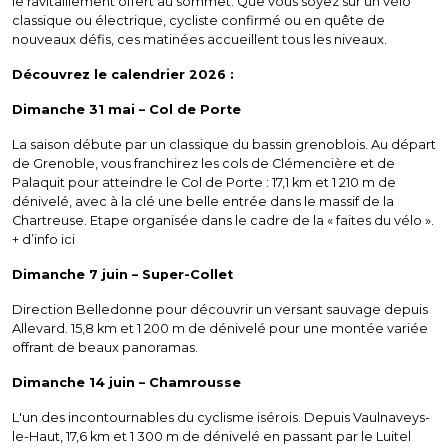
le ravitaillement offert au sommet. Que vous soyez sur un vélo
classique ou électrique, cycliste confirmé ou en quête de
nouveaux défis, ces matinées accueillent tous les niveaux.
Découvrez le calendrier 2026 :
Dimanche 31 mai – Col de Porte
La saison débute par un classique du bassin grenoblois. Au départ
de Grenoble, vous franchirez les cols de Clémencière et de
Palaquit pour atteindre le Col de Porte : 17,1 km et 1 210 m de
dénivelé, avec à la clé une belle entrée dans le massif de la
Chartreuse. Etape organisée dans le cadre de la « faites du vélo ».
+ d’info ici
Dimanche 7 juin – Super-Collet
Direction Belledonne pour découvrir un versant sauvage depuis
Allevard. 15,8 km et 1 200 m de dénivelé pour une montée variée
offrant de beaux panoramas.
Dimanche 14 juin – Chamrousse
L'un des incontournables du cyclisme isérois. Depuis Vaulnaveys-
le-Haut, 17,6 km et 1 300 m de dénivelé en passant par le Luitel