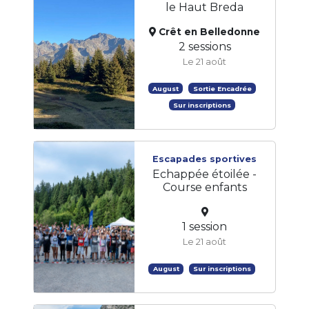
le Haut Breda
Crêt en Belledonne
2 sessions
Le 21 août
August
Sortie Encadrée
Sur inscriptions
Escapades sportives
Echappée étoilée -
Course enfants
1 session
Le 21 août
August
Sur inscriptions