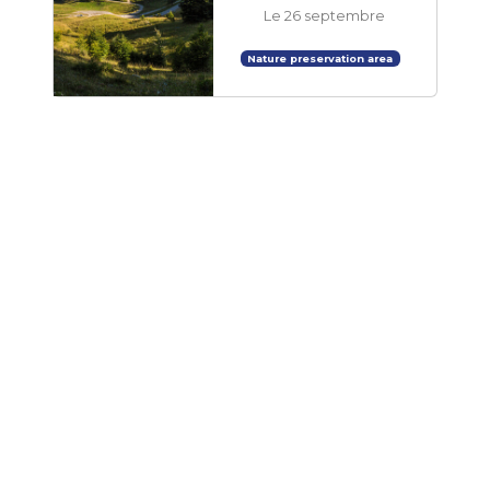
Le 26 septembre
Nature preservation area
A Bicyclette - Univers
vélo
Activités poneys
Camping Détente et
Clapotis
1 session
Le 26 septembre
Family-friendly
September
Lake view