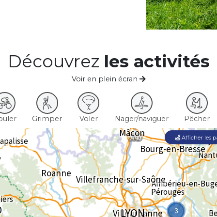
Découvrez
les activités
Voir en plein écran
ouler
Grimper
Voler
Nager/naviguer
Pêcher
Afficher les 