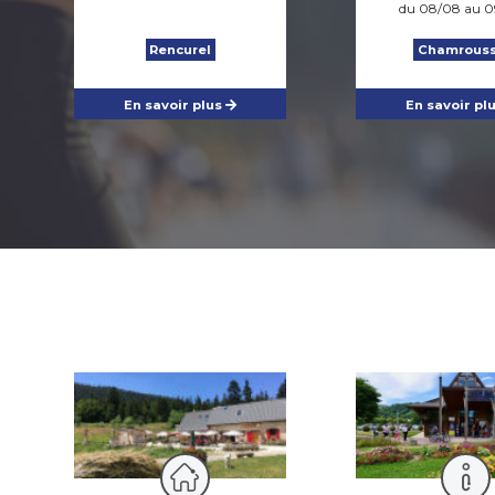
Sentier de découverte "le
du 08/08 au 0
patrimoine naturel"
Rencurel
Chamrous
3.1km
160m
160m
Venosc
En savoir plus
En savoir pl
Animaux en laisse autorisés
Itinéraire balisé
Anjou : la fontaine Sainte
Catherine
13.2km
410m
410m
Anjou
La balade de hameau en
hameau
8.8km
160m
160m
Villard-de-Lans
Adapté aux poussettes tout terrain
Animaux en laisse autorisés
Arrêt de transport en commun à proximité
Conseillé par forte chaleur
Familles avec enfants
Itinéraire balisé
Vue lac
Thodure et ses collines
15.4km
320m
320m