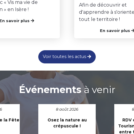
c « Vis ma vie de
Afin de découvrir et
» en Isère !
d'apprendre à s'oriente
tout le territoire !
En savoir plus
En savoir plus
Voir toutes les actus
Événements
à venir
26
8 août 2026
8
e la Fête
Osez la nature au
RDV d
crépuscule !
Touris
entre 