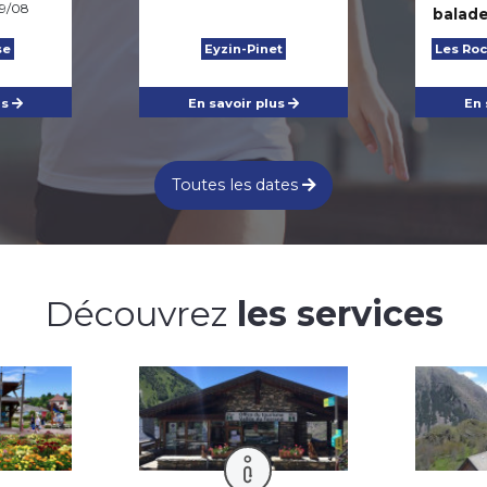
9/08
balad
se
Eyzin-Pinet
Les Ro
us
En savoir plus
En 
Toutes les dates
Découvrez
les services