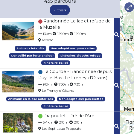
435
parcours
Filtres
Randonnée Le lac et refuge de
la Muzelle
13km
1290m
1290m
Venosc
Animaux interdits
Non adapté aux poussettes
Conseillé par forte chaleur
Itinéraires d'accès refuge
Itinéraire balisé
La Courbe - Randonnée depuis
Puy-le-Bas (Le Freney-d'Oisans)
9.8km
730m
730m
Le Freney-d'Oisans
Animaux en laisse autorisés
Non adapté aux poussettes
Itinéraire balisé
Prapoutel - Pré de l'Arc
6.4km
210m
210m
Les Sept Laux Prapoutel