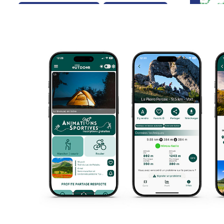
Animaux en laisse autorisés
Familles avec enfants
Itinéraire balisé
Randonnée : Pipay - Col du
Merdaret
7.9km
390m
390m
Les Sept Laux Pipay
Animaux en laisse autorisés
Itinéraire balisé
Non adapté aux poussettes
Vue panoramique
Refuge et Lacs des 7 Laux par
Fond de France
12.9km
1100m
1100m
La Ferrière
Animaux en laisse autorisés
Arrêt de transport en commun à proximité
Itinéraire balisé
Itinéraires d'accès refuge
Non adapté aux poussettes
Vue lac
Vue panoramique
Le refuge de Claran
5.6km
290m
290m
Le Collet